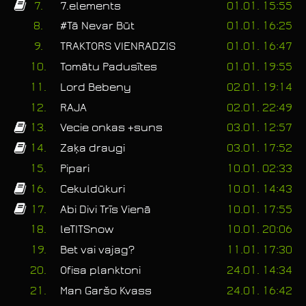
7.
7.elements
01.01. 15:55
8.
#Tā Nevar Būt
01.01. 16:25
9.
TRAKTORS VIENRADZIS
01.01. 16:47
10.
Tomātu Padusītes
01.01. 19:55
11.
Lord Bebeny
02.01. 19:14
12.
RAJA
02.01. 22:49
13.
Vecie onkas +suns
03.01. 12:57
14.
Zaķa draugi
03.01. 17:52
15.
Pipari
10.01. 02:33
16.
Cekuldūkuri
10.01. 14:43
17.
Abi Divi Trīs Vienā
10.01. 17:55
18.
leTITSnow
10.01. 20:06
19.
Bet vai vajag?
11.01. 17:30
20.
Ofisa planktoni
24.01. 14:34
21.
Man Garšo Kvass
24.01. 16:42