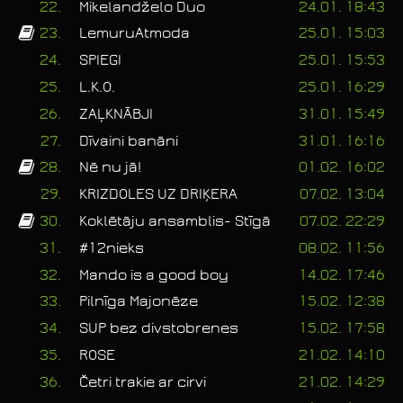
22.
Mikelandželo Duo
24.01. 18:43
23.
LemuruAtmoda
25.01. 15:03
24.
SPIEGI
25.01. 15:53
25.
L.K.O.
25.01. 16:29
26.
ZAĻKNĀBJI
31.01. 15:49
27.
Dīvaini banāni
31.01. 16:16
28.
Nē nu jā!
01.02. 16:02
29.
KRIZDOLES UZ DRIĶERA
07.02. 13:04
30.
Koklētāju ansamblis- Stīgā
07.02. 22:29
31.
#12nieks
08.02. 11:56
32.
Mando is a good boy
14.02. 17:46
33.
Pilnīga Majonēze
15.02. 12:38
34.
SUP bez divstobrenes
15.02. 17:58
35.
ROSE
21.02. 14:10
36.
Četri trakie ar cirvi
21.02. 14:29