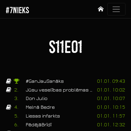
#7NIEKS
Sākums
S11E01
#GanJauSanāks
01.01. 09:43
2.
Jūsu veselības problēmas sākas šeit. 🥶
01.01. 10:02
3.
Don Julio
01.01. 10:07
4.
Melnā Bedre
01.01. 10:15
5.
Liesas infarkts
01.01. 11:57
6.
PēdējāBrīdī
01.01. 12:32