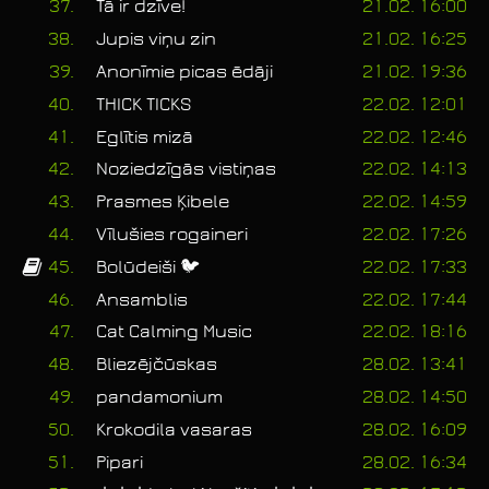
37.
Tā ir dzīve!
21.02. 16:00
38.
Jupis viņu zin
21.02. 16:25
39.
Anonīmie picas ēdāji
21.02. 19:36
40.
THICK TICKS
22.02. 12:01
41.
Eglītis mizā
22.02. 12:46
42.
Noziedzīgās vistiņas
22.02. 14:13
43.
Prasmes Ķibele
22.02. 14:59
44.
Vīlušies rogaineri
22.02. 17:26
45.
Bolūdeiši 🐦
22.02. 17:33
46.
Ansamblis
22.02. 17:44
47.
Cat Calming Music
22.02. 18:16
48.
Bliezējčūskas
28.02. 13:41
49.
pandamonium
28.02. 14:50
50.
Krokodila vasaras
28.02. 16:09
51.
Pipari
28.02. 16:34