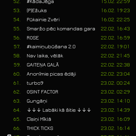
52.
#KādaJēga
15.02. 22:59
53.
(P)Ežuks
16.02. 19:23
54.
Pūkainie Zvēri
16.02. 22:25
55.
Smaržo pēc komandas gara
22.02. 16:43
56.
ROSE
22.02. 16:59
57.
#kaimiņubūšana 2.0
22.02. 19:01
58.
Nav laika, vēlāk
22.02. 21:45
59.
GAITEŅA GALĀ
22.02. 22:38
60.
Anonīmie picas ēdāji
22.02. 23:04
61.
turbo9
23.02. 00:24
62.
OSINT FACTOR
23.02. 02:29
63.
Gungāņi
23.02. 14:10
64.
↓↓↓ Labāki kā šitie ↓↓↓
23.02. 14:39
65.
Cīsiņi Mīklā
23.02. 16:09
66.
THICK TICKS
23.02. 16:14