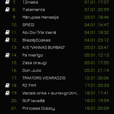
7.
12nieks
01.01. 17:27
8.
7.elements
01.01. 22:59
9.
Mārupes Henesijs
03.01. 18:46
10.
SPIEGI
04.01. 16:47
11.
Abi Divi Trīs Vienā
04.01. 18:32
12.
Bliezējčūskas
04.01. 23:12
13.
A/S "VANNAS BUMBAS"
05.01. 03:41
14.
Pa mierīgo
05.01. 12:13
15.
Zaķa draugi
05.01. 17:55
16.
Don Julio
05.01. 21:14
17.
TRAKTORS VIENRADZIS
12.01. 00:06
18.
RZ FAM
17.01. 20:33
19.
Vecais onka + suns+grūtniece vrb
18.01. 17:41
20.
SUP lavašā
18.01. 19:59
21.
Princess Dobby
18.01. 20:09