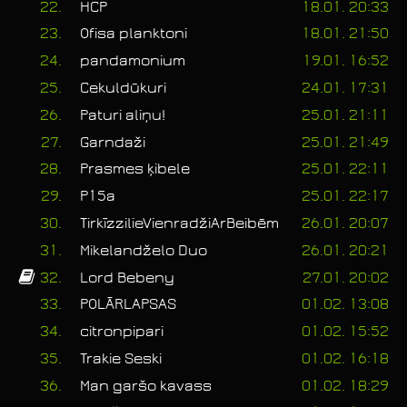
22.
HCP
18.01. 20:33
23.
Ofisa planktoni
18.01. 21:50
24.
pandamonium
19.01. 16:52
25.
Cekuldūkuri
24.01. 17:31
26.
Paturi aliņu!
25.01. 21:11
27.
Garndaži
25.01. 21:49
28.
Prasmes ķibele
25.01. 22:11
29.
P15a
25.01. 22:17
30.
TirkīzzilieVienradžiArBeibēm
26.01. 20:07
31.
Mikelandželo Duo
26.01. 20:21
32.
Lord Bebeny
27.01. 20:02
33.
POLĀRLAPSAS
01.02. 13:08
34.
citronpipari
01.02. 15:52
35.
Trakie Seski
01.02. 16:18
36.
Man garšo kavass
01.02. 18:29