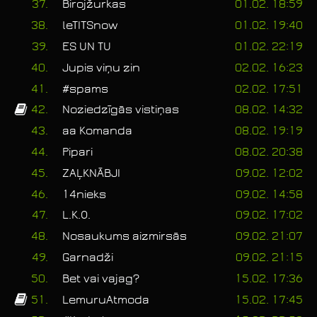
37.
Birojžurkas
01.02. 18:59
38.
leTITSnow
01.02. 19:40
39.
ES UN TU
01.02. 22:19
40.
Jupis viņu zin
02.02. 16:23
41.
#spams
02.02. 17:51
42.
Noziedzīgās vistiņas
08.02. 14:32
43.
aa Komanda
08.02. 19:19
44.
Pipari
08.02. 20:38
45.
ZAĻKNĀBJI
09.02. 12:02
46.
14nieks
09.02. 14:58
47.
L.K.O.
09.02. 17:02
48.
Nosaukums aizmirsās
09.02. 21:07
49.
Garnadži
09.02. 21:15
50.
Bet vai vajag?
15.02. 17:36
51.
LemuruAtmoda
15.02. 17:45