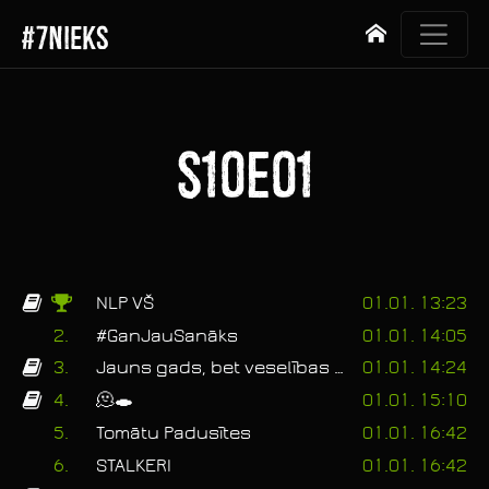
#7NIEKS
Sākums
S10E01
NLP VŠ
01.01. 13:23
2.
#GanJauSanāks
01.01. 14:05
3.
Jauns gads, bet veselības problēmas turpinās.
01.01. 14:24
4.
🫠🕳
01.01. 15:10
5.
Tomātu Padusītes
01.01. 16:42
6.
STALKERI
01.01. 16:42