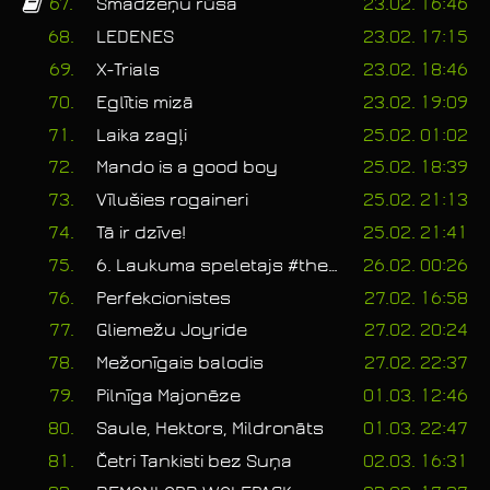
67.
Smadzeņu rūsa
23.02. 16:46
68.
LEDENES
23.02. 17:15
69.
X-Trials
23.02. 18:46
70.
Eglītis mizā
23.02. 19:09
71.
Laika zagļi
25.02. 01:02
72.
Mando is a good boy
25.02. 18:39
73.
Vīlušies rogaineri
25.02. 21:13
74.
Tā ir dzīve!
25.02. 21:41
75.
6. Laukuma speletajs #thebossisbackfromvacation
26.02. 00:26
76.
Perfekcionistes
27.02. 16:58
77.
Gliemežu Joyride
27.02. 20:24
78.
Mežonīgais balodis
27.02. 22:37
79.
Pilnīga Majonēze
01.03. 12:46
80.
Saule, Hektors, Mildronāts
01.03. 22:47
81.
Četri Tankisti bez Suņa
02.03. 16:31