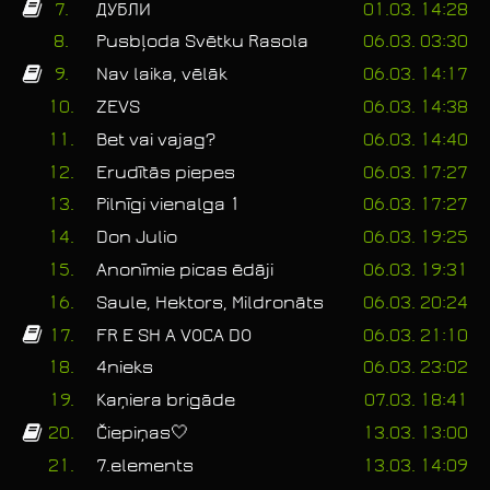
7.
ДУБЛИ
01.03. 14:28
8.
Pusbļoda Svētku Rasola
06.03. 03:30
9.
Nav laika, vēlāk
06.03. 14:17
10.
ZEVS
06.03. 14:38
11.
Bet vai vajag?
06.03. 14:40
12.
Erudītās piepes
06.03. 17:27
13.
Pilnīgi vienalga 1
06.03. 17:27
14.
Don Julio
06.03. 19:25
15.
Anonīmie picas ēdāji
06.03. 19:31
16.
Saule, Hektors, Mildronāts
06.03. 20:24
17.
FR E SH A VOCA DO
06.03. 21:10
18.
4nieks
06.03. 23:02
19.
Kaņiera brigāde
07.03. 18:41
20.
Čiepiņas🤍
13.03. 13:00
21.
7.elements
13.03. 14:09