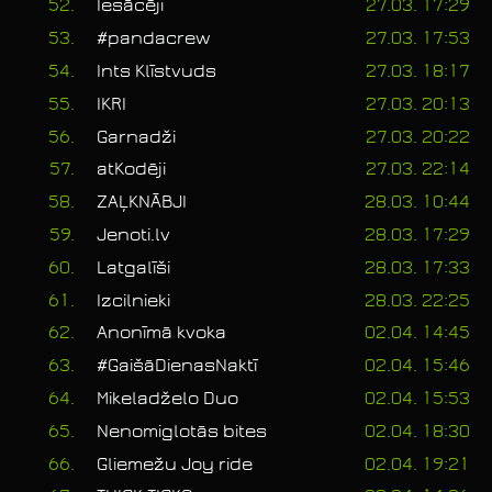
52.
Iesācēji
27.03. 17:29
53.
#pandacrew
27.03. 17:53
54.
Ints Klīstvuds
27.03. 18:17
55.
IKRI
27.03. 20:13
56.
Garnadži
27.03. 20:22
57.
atKodēji
27.03. 22:14
58.
ZAĻKNĀBJI
28.03. 10:44
59.
Jenoti.lv
28.03. 17:29
60.
Latgalīši
28.03. 17:33
61.
Izcilnieki
28.03. 22:25
62.
Anonīmā kvoka
02.04. 14:45
63.
#GaišāDienasNaktī
02.04. 15:46
64.
Mikeladželo Duo
02.04. 15:53
65.
Nenomiglotās bites
02.04. 18:30
66.
Gliemežu Joy ride
02.04. 19:21