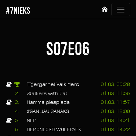
#7NIEKS
Sākums
S07E06
Tīģergarnel Valk Mērc
01.03. 09:28
2.
Stalkers with Cat
01.03. 11:56
3.
Mamma piespieda
01.03. 11:57
4.
#GAN JAU SANĀKS
01.03. 12:00
5.
NLP
01.03. 14:21
6.
DEMONLORD WOLFPACK
01.03. 14:22