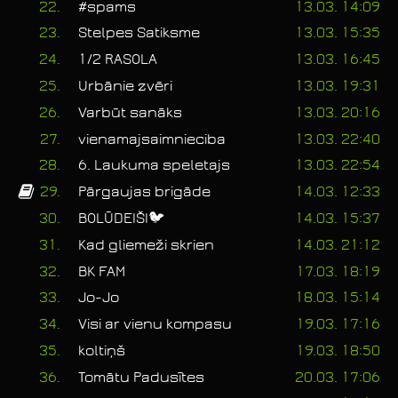
22.
#spams
13.03. 14:09
23.
Stelpes Satiksme
13.03. 15:35
24.
1/2 RASOLA
13.03. 16:45
25.
Urbānie zvēri
13.03. 19:31
26.
Varbūt sanāks
13.03. 20:16
27.
vienamajsaimnieciba
13.03. 22:40
28.
6. Laukuma speletajs
13.03. 22:54
29.
Pārgaujas brigāde
14.03. 12:33
30.
BOLŪDEIŠI🐦
14.03. 15:37
31.
Kad gliemeži skrien
14.03. 21:12
32.
BK FAM
17.03. 18:19
33.
Jo-Jo
18.03. 15:14
34.
Visi ar vienu kompasu
19.03. 17:16
35.
koltiņš
19.03. 18:50
36.
Tomātu Padusītes
20.03. 17:06