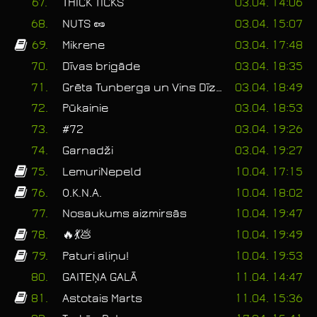
67.
THICK TICKS
03.04. 14:06
68.
NUTS 🥜
03.04. 15:07
69.
Mikrene
03.04. 17:48
70.
Dīvas brigāde
03.04. 18:35
71.
Grēta Tunberga un Vins Dīzelis
03.04. 18:49
72.
Pūkainie
03.04. 18:53
73.
#72
03.04. 19:26
74.
Garnadži
03.04. 19:27
75.
LemuriNepeld
10.04. 17:15
76.
O.K.N.A.
10.04. 18:02
77.
Nosaukums aizmirsās
10.04. 19:47
78.
🔥💃💩
10.04. 19:49
79.
Paturi aliņu!
10.04. 19:53
80.
GAITEŅA GALĀ
11.04. 14:47
81.
Astotais Marts
11.04. 15:36