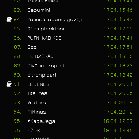
82.
Trakās Peles
17.04. 15:41
83.
Cepumiņi
17.04. 15:46
84.
Patiesā labuma guvēji
17.04. 16:42
85.
Ofisa planktoni
17.04. 17:08
86.
PUTNI KADIĶOS
17.04. 17:41
87.
Gee
17.04. 17:51
88.
10 DZĒRĀJI
17.04. 18:16
89.
Dīvāna eksperti
17.04. 18:23
90.
citronpipari
17.04. 18:42
91.
LEDENES
17.04. 20:01
92.
Tits?Yes
17.04. 20:05
93.
Vektors
17.04. 20:08
94.
Mīkliņas
17.04. 20:12
95.
#KādaJēga
18.04. 12:27
96.
EŽOS
18.04. 13:46