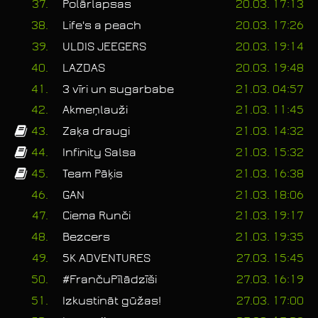
37.
Polārlapsas
20.03. 17:13
38.
Life's a peach
20.03. 17:26
39.
ULDIS JEEGERS
20.03. 19:14
40.
LAZDAS
20.03. 19:48
41.
3 vīri un sugarbabe
21.03. 04:57
42.
Akmeņlauži
21.03. 11:45
43.
Zaķa draugi
21.03. 14:32
44.
Infinity Salsa
21.03. 15:32
45.
Team Pāķis
21.03. 16:38
46.
GAN
21.03. 18:06
47.
Ciema Runči
21.03. 19:17
48.
Bezcers
21.03. 19:35
49.
5K ADVENTURES
27.03. 15:45
50.
#FrančuPīlādzīši
27.03. 16:19
51.
Izkustināt gūžas!
27.03. 17:00