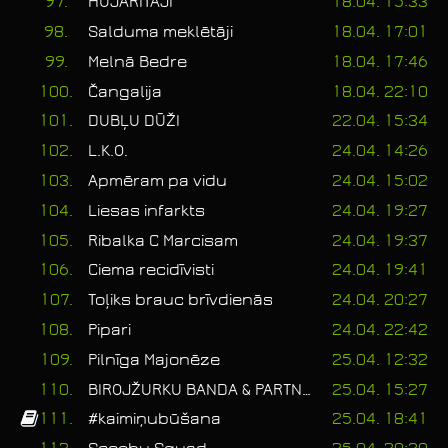
97.
HUJĀRĪTĀJI
18.04. 15:33
98.
Salduma meklētāji
18.04. 17:01
99.
Melnā Bedre
18.04. 17:46
100.
Čangalija
18.04. 22:10
101.
DUBĻU DŪŽI
22.04. 15:34
102.
L.K.O.
24.04. 14:26
103.
Apmēram pa vidu
24.04. 15:02
104.
Liesas infarkts
24.04. 19:27
105.
Ribalka C Marcisam
24.04. 19:37
106.
Ciema recidīvisti
24.04. 19:41
107.
Toļiks brauc brīvdienās
24.04. 20:27
108.
Pipari
24.04. 22:42
109.
Pilnīga Majonēze
25.04. 12:32
110.
BIROJŽURKU BANDA & PARTNERI
25.04. 15:27
111.
#kaimiņubūšana
25.04. 18:41