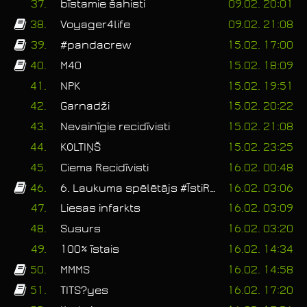
37.
bīstamie šahisti
09.02. 20:01
38.
Voyager4life
09.02. 21:08
39.
#pandacrew
15.02. 17:00
40.
M40
15.02. 18:09
41.
NPK
15.02. 19:51
42.
Garnadži
15.02. 20:22
43.
Nevainīgie recidīvisti
15.02. 21:08
44.
KOLTIŅŠ
15.02. 23:25
45.
Ciema Recidīvisti
16.02. 00:48
46.
6. Laukuma spēlētājs #ĪstiRubakiStarpMeitenēmUnJēgēriVienmērIzvēlasJēgeriUnFuckGendalf
16.02. 03:06
47.
Liesas infarkts
16.02. 03:09
48.
Susurs
16.02. 03:20
49.
100% īstais
16.02. 14:34
50.
MMMS
16.02. 14:58
51.
TITS?yes
16.02. 17:20