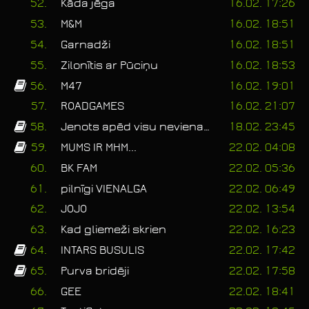
52.
Kāda jēga
16.02. 17:26
53.
M&M
16.02. 18:51
54.
Garnadži
16.02. 18:51
55.
Zilonītis ar Pūciņu
16.02. 18:53
56.
M47
16.02. 19:01
57.
ROADGAMES
16.02. 21:07
58.
Jenots apēd visu nevienam nepatīk tā skaņa kad dzied stībelis
18.02. 23:45
59.
MUMS IR MHM...
22.02. 04:08
60.
BK FAM
22.02. 05:36
61.
pilnīgi VIENALGA
22.02. 06:49
62.
JOJO
22.02. 13:54
63.
Kad gliemeži skrien
22.02. 16:23
64.
INTARS BUSULIS
22.02. 17:42
65.
Purva bridēji
22.02. 17:58
66.
GEE
22.02. 18:41