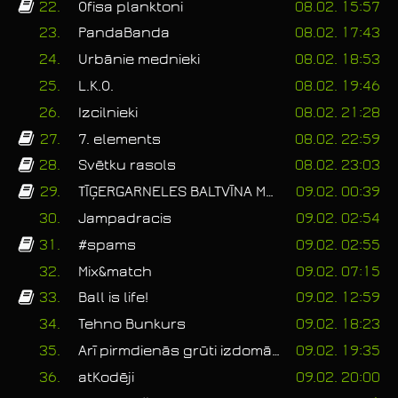
22.
Ofisa planktoni
08.02. 15:57
23.
PandaBanda
08.02. 17:43
24.
Urbānie mednieki
08.02. 18:53
25.
L.K.O.
08.02. 19:46
26.
Izcilnieki
08.02. 21:28
27.
7. elements
08.02. 22:59
28.
Svētku rasols
08.02. 23:03
29.
TĪĢERGARNELES BALTVĪNA MĒRCĒ
09.02. 00:39
30.
Jampadracis
09.02. 02:54
31.
#spams
09.02. 02:55
32.
Mix&match
09.02. 07:15
33.
Ball is life!
09.02. 12:59
34.
Tehno Bunkurs
09.02. 18:23
35.
Arī pirmdienās grūti izdomāt komandas nosaukumu
09.02. 19:35
36.
atKodēji
09.02. 20:00