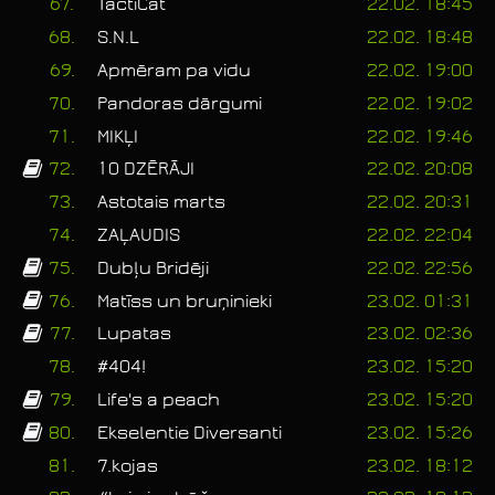
67.
TactiCat
22.02. 18:45
68.
S.N.L
22.02. 18:48
69.
Apmēram pa vidu
22.02. 19:00
70.
Pandoras dārgumi
22.02. 19:02
71.
MIKĻI
22.02. 19:46
72.
10 DZĒRĀJI
22.02. 20:08
73.
Astotais marts
22.02. 20:31
74.
ZAĻAUDIS
22.02. 22:04
75.
Dubļu Bridēji
22.02. 22:56
76.
Matīss un bruņinieki
23.02. 01:31
77.
Lupatas
23.02. 02:36
78.
#404!
23.02. 15:20
79.
Life's a peach
23.02. 15:20
80.
Ekselentie Diversanti
23.02. 15:26
81.
7.kojas
23.02. 18:12