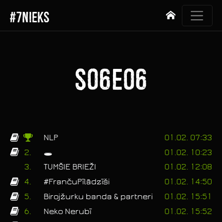
#7NIEKS
Sākums
S06E06
NLP
01.02. 07:33
2.
🕳️
01.02. 10:23
3.
TUMŠIE BRIEŽI
01.02. 12:08
4.
#FrančuPīlādzīši
01.02. 14:50
5.
Birojžurku banda & partneri
01.02. 15:51
6.
Neko Nerubī
01.02. 15:52