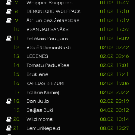
7.
Whipper Snappers
01.02. 16:47
8.
DEMONLORD WOLFPACK
01.02. 17:10
9.
Ātri un bez Želastības
01.02. 17:19
10.
#GAN JAU SANĀKS
01.02. 17:57
11.
Pelēkais Paugurs
01.02. 18:09
12.
#GaišāDienasNaktī
02.02. 02:42
13.
LEDENES
02.02. 02:46
14.
Tomātu Padusītes
02.02. 17:01
15.
Brūklene
02.02. 17:41
16.
KAFIJAS BIEZUMI
02.02. 19:06
17.
Polārie Kamieļi
02.02. 20:42
18.
Don Julio
02.02. 23:19
19.
Sēlijas Buki
04.02. 00:12
20.
Wild moms
08.02. 10:14
21.
LemuriNepeld
08.02. 13:27