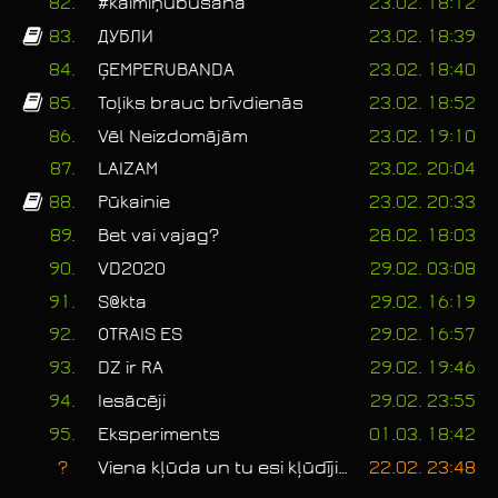
82.
#kaimiņubūšana
23.02. 18:12
83.
ДУБЛИ
23.02. 18:39
84.
ĢEMPERUBANDA
23.02. 18:40
85.
Toļiks brauc brīvdienās
23.02. 18:52
86.
Vēl Neizdomājām
23.02. 19:10
87.
LAIZAM
23.02. 20:04
88.
Pūkainie
23.02. 20:33
89.
Bet vai vajag?
28.02. 18:03
90.
VD2020
29.02. 03:08
91.
S@kta
29.02. 16:19
92.
OTRAIS ES
29.02. 16:57
93.
DZ ir RA
29.02. 19:46
94.
Iesācēji
29.02. 23:55
95.
Eksperiments
01.03. 18:42
?
Viena kļūda un tu esi kļūdījies
22.02. 23:48